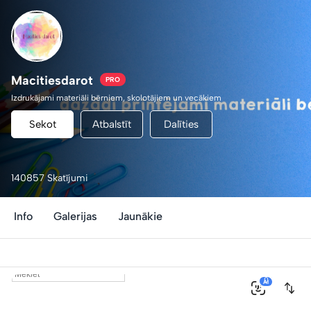
Macitiesdarot
PRO
Izdrukājami materiāli bērniem, skolotājiem un vecākiem
Sekot
Atbalstīt
Dalīties
140857 Skatījumi
Info
Galerijas
Jaunākie
0
AI