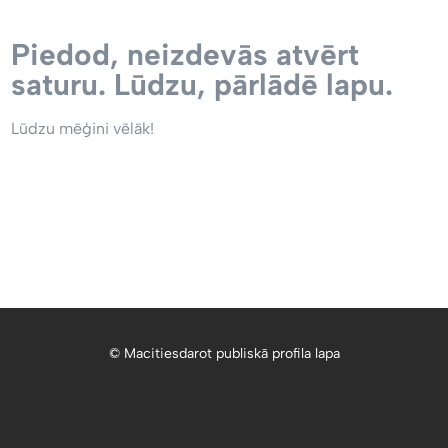
Piedod, neizdevās atvērt
saturu. Lūdzu, pārlādē lapu.
Lūdzu mēģini vēlāk!
© Macitiesdarot publiskā profila lapa