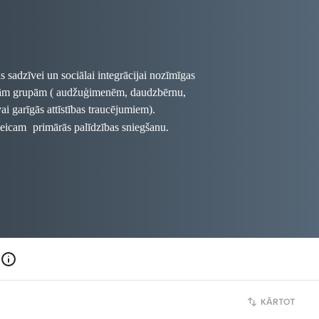
s sadzīvei un sociālai integrācijai nozīmīgas
tajām grupām ( audžuģimenēm, daudzbērnu,
i garīgās attīstības traucējumiem).
 veicam
primārās palīdzības sniegšanu.
kartiņas, kā arī Latvijas izcilāko
nojoties par laiku: 29110203)
endiņš,
Ieva Andersone, Andrejs
to ziņu aģentūras F64 fotogrāfi: Anita
s Suļžics, Ilze Zvēra
KĀRTOT