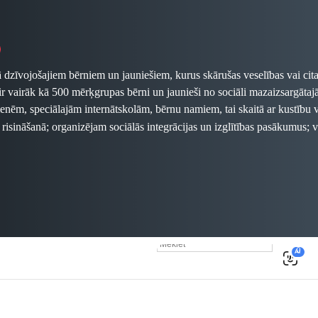
ā dzīvojošajiem bērniem un jauniešiem, kurus skārušas veselības vai cita
 ir vairāk kā 500 mērķgrupas bērni un jaunieši no sociāli mazaizsargā
ēm, speciālajām internātskolām, bērnu namiem, tai skaitā ar kustību va
 risināšanā; organizējam
sociālās integrācijas un izglītības pasākumus;
egādāties bērnu, jauniešu un ģimeņu radītus suvenīrus, apsveikuma 
digitālā formātā.
gums sazināties: laura.steina@palidzesim.lv
ādāties arī "Palīdzēsim.lv" birojā Kr.Valdemāra 118 (iepriekš vie
ākslinieki
Iveta Vaivode, Ilmārs Znotiņš , Jānis Saliņš, Rolfs V
s Poļakovs, Sveta Čertkova, Egons Ansbergs, Ēriks Meinarts, Fo
ksne, Gints Ivuškāns, Mārtiņš Zilgalvis, Aivars Ķesteris, Dmitrij
0
AI
līdzekļi tiks virzīti labdarības projektu īstenošanai.