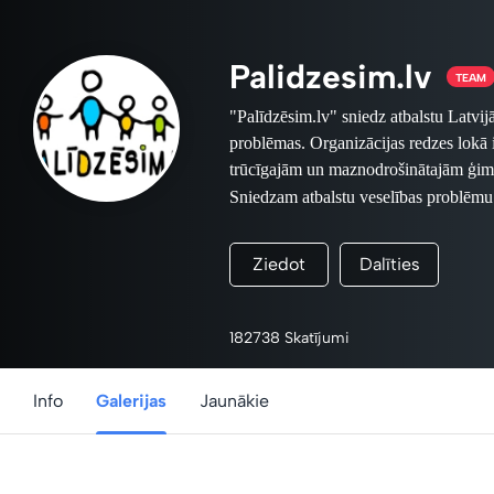
Palidzesim.lv
TEAM
"Palīdzēsim.lv" sniedz atbalstu Latvij
problēmas. Organizācijas redzes lokā
trūcīgajām un maznodrošinātajām ģimen
Sniedzam atbalstu
veselības problēmu
Šajā labdarības veikalā iespējams i
fotogrāfu ziedojumus - fotogrāfijas 
Ziedot
Dalīties
Par iegādāto suvenīru saņemšanu lū
Suvenīrus iespējams apskatīt un ieg
Foto projektā piedalās fotom
182738 Skatījumi
Terentjevs, Jānis Mednis, Valter
Vaivode, Kaspars Krafts, Lauris Vī
Info
Galerijas
Jaunākie
Visi projektā iegūtie naudas 
www.palidzesim.lv