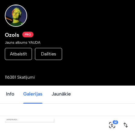
Ozols
PRO
Jauns albums YAUDA
Atbalstīt
Dalīties
116381 Skatījumi
Info
Galerijas
Jaunākie
0
AI