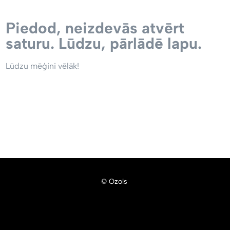
Piedod, neizdevās atvērt
saturu. Lūdzu, pārlādē lapu.
Lūdzu mēģini vēlāk!
© Ozols