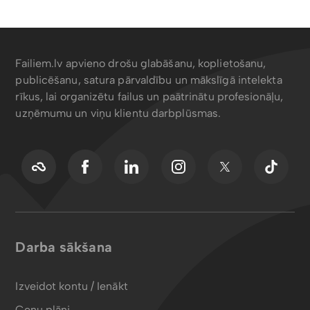
Failiem.lv apvieno drošu glabāšanu, koplietošanu,
publicēšanu, satura pārvaldību un mākslīgā intelekta
rīkus, lai organizētu failus un paātrinātu profesionāļu,
uzņēmumu un viņu klientu darbplūsmas.
Darba sākšana
Izveidot kontu / Ienākt
Cenu plāni