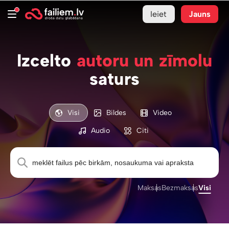
Ieiet
Jauns
Izcelto
autoru un zīmolu
saturs
Visi
Bildes
Video
Audio
Citi
Maksas
Bezmaksas
Visi